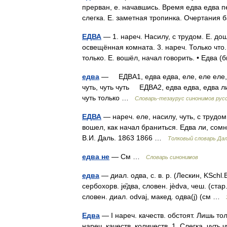
прерван, е. начавшись. Время едва едва п
слегка. Е. заметная тропинка. Очертани
ЕДВА
— 1. нареч. Насилу, с трудом. Е. дошё
освещённая комната. 3. нареч. Только что. 
только. Е. вошёл, начал говорить. • Едва
едва
— ЕДВА1, едва едва, еле, еле еле, ко
чуть, чуть чуть ЕДВА2, едва едва, едва лиш
чуть только …
Словарь-тезаурус синонимов русс
ЕДВА
— нареч. еле, насилу, чуть, с трудом
вошел, как начал браниться. Едва ли, сом
В.И. Даль. 1863 1866 …
Толковый словарь Да
едва не
— См …
Словарь синонимов
едва
— диал. одва, с. в. р. (Лескин, KSchl.Be
сербохорв. jе̏два, словен. jèdva, чеш. (ст
словен. диал. odvaj, макед. oдвa(j) (см …
Едва
— I нареч. качеств. обстоят. Лишь тол
нареч. качеств. количеств. 1. Слегка, чуть 