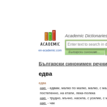
Academic Dictionarie
en-academic.com
Български синонимен речник
Български синонимен речни
едва
едва
нар
.
-
едвам
,
малко
по
малко
,
малко
,
с
ма
постепенно
,
на
етапи
,
лека
-
полека
нар
.
-
трудно
,
мъчно
,
насила
,
с
усилие
,
с
нар
.
-
чак