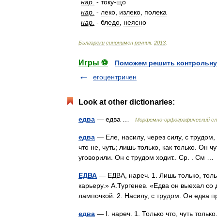
нар
.
-
току
-
що
нар
.
-
леко
,
излеко
,
полека
нар
.
-
бледо
,
неясно
Български
синонимен
речник
.
2013
.
Игры ⚽
Поможем решить контрольну
егоцентричен
Look at other dictionaries:
едва
— едва …
Морфемно-орфографический сл
едва
— Еле, насилу, через силу, с трудом, 
что не, чуть; лишь только, как только. Он 
уговорили. Он с трудом ходит.. Ср. . См 
ЕДВА
— ЕДВА, нареч. 1. Лишь только, толь
карьеру.» А.Тургенев. «Едва он выехал со
лампочкой. 2. Насилу, с трудом. Он едва
едва
— I. нареч. 1. Только что, чуть тольк