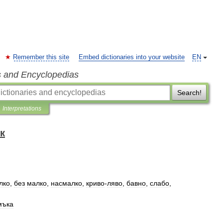
Remember this site
Embed dictionaries into your website
EN
s and Encyclopedias
Search!
Interpretations
к
лко
,
без
малко
,
насмалко
,
криво
-
ляво
,
бавно
,
слабо
,
мъка