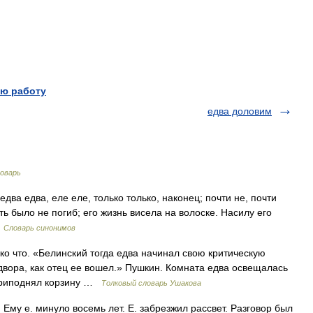
ю работу
едва доловим
оварь
едва едва, еле еле, только только, наконец; почти не, почти
чуть было не погиб; его жизнь висела на волоске. Насилу его
…
Словарь синонимов
ко что. «Белинский тогда едва начинал свою критическую
 двора, как отец ее вошел.» Пушкин. Комната едва освещалась
 приподнял корзину …
Толковый словарь Ушакова
о. Ему е. минуло восемь лет. Е. забрезжил рассвет. Разговор был