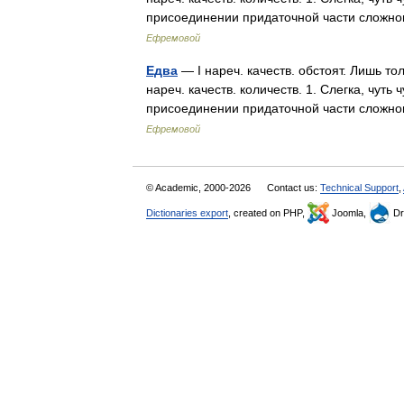
присоединении придаточной части слож
Ефремовой
Едва
— I нареч. качеств. обстоят. Лишь тол
нареч. качеств. количеств. 1. Слегка, чуть 
присоединении придаточной части слож
Ефремовой
© Academic, 2000-2026
Contact us:
Technical Support
,
Dictionaries export
, created on PHP,
Joomla,
Dr