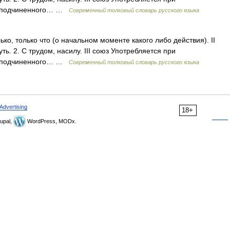
ноподчиненного… …
Современный толковый словарь русского языка
ько, только что (о начальном моменте какого либо действия). II
чуть. 2. С трудом, насилу. III союз Употребляется при
ноподчиненного… …
Современный толковый словарь русского языка
Advertising
18+
upal,
WordPress, MODx.