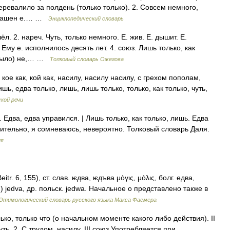
еревалило за полдень (только только). 2. Совсем немного,
я башен е.… …
Энциклопедический словарь
л. 2. нареч. Чуть, только немного. Е. жив. Е. дышит. Е.
Ему е. исполнилось десять лет. 4. союз. Лишь только, как
 (было) не,… …
Толковый словарь Ожегова
е как, кой как, насилу, насилу насилу, с грехом пополам,
ь, едва только, лишь, лишь только, только, как только, чуть,
кой речи
. Едва, едва управился. | Лишь только, как только, лишь. Едва
нительно, я сомневаюсь, невероятно. Толковый словарь Даля.
ля
itr. 6, 155), ст. слав. ѥдва, ѥдъва μόγις, μόλις, болг. едва,
ар.) jedva, др. польск. jedwa. Начальное о представлено также в
Этимологический словарь русского языка Макса Фасмера
ько, только что (о начальном моменте какого либо действия). II
чуть. 2. С трудом, насилу. III союз Употребляется при